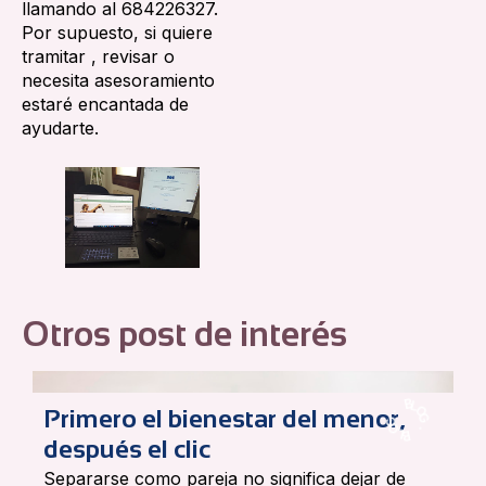
llamando al 684226327.
Por supuesto, si quiere
tramitar , revisar o
necesita asesoramiento
estaré encantada de
ayudarte.
Otros post de interés
B
·
L
Primero el bienestar del menor,
G
O
O
G
L
B
·
después el clic
Separarse como pareja no significa dejar de