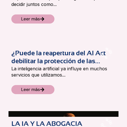
decidir juntos como...
Leer más
B
·
L
¿Puede la reapertura del AI Act
G
O
O
G
L
B
·
debilitar la protección de las
personas consumidoras?
La inteligencia artificial ya influye en muchos
servicios que utilizamos...
Leer más
B
·
L
LA IA Y LA ABOGACIA
G
O
O
G
L