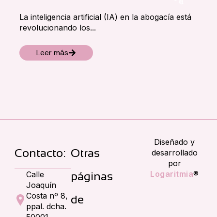
B
·
La inteligencia artificial (IA) en la abogacía está
revolucionando los...
Leer más
Diseñado y
Contacto:
Otras
desarrollado
por
Logaritmia
®
Calle
páginas
Joaquín
Costa nº 8,
de
ppal. dcha.
50001,