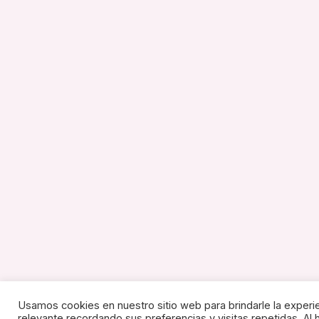
Usamos cookies en nuestro sitio web para brindarle la experi
relevante recordando sus preferencias y visitas repetidas. Al h