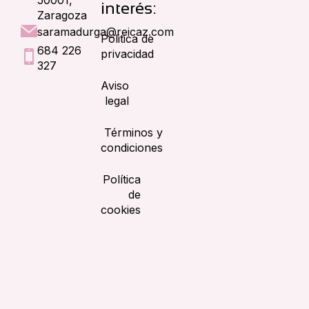
interés:
Zaragoza
saramadurga@reicaz.com
Politica de
684 226
privacidad
327
Aviso
legal
Términos y
condiciones
Política
de
cookies